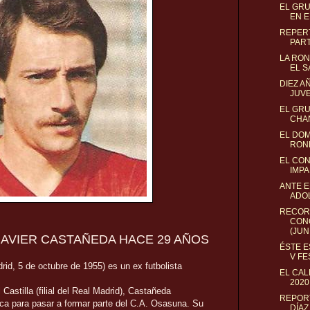
EL GRU
EN E
REPER
PART
LA RON
EL S
DIEZ A
JUV
EL GRU
CHAN
EL DOM
ROND
EL CON
IMPA
ANTE E
ADO
RECOR
CON
(JUNI
 JAVIER CASTAÑEDA HACE 29 AÑOS
ÉSTE E
V FE
rid, 5 de octubre de 1955) es un ex futbolista
EL CA
2020
Castilla (filial del Real Madrid), Castañeda
REPORT
anca para pasar a formar parte del
C.A. Osasuna
.
Su
DÍAZ