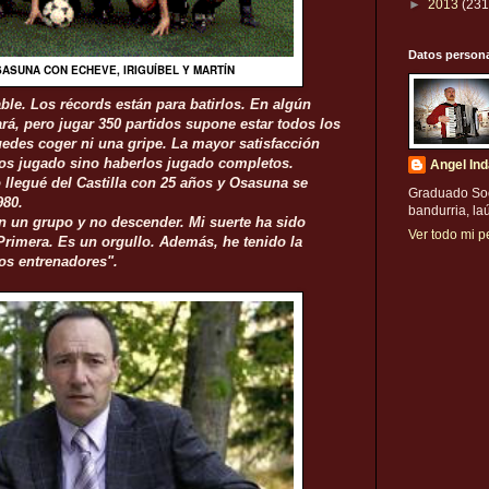
►
2013
(231
Datos person
SASUNA CON ECHEVE, IRIGUÍBEL Y MARTÍN
ble. Los récords están para batirlos. En algún
á, pero jugar 350 partidos supone estar todos los
uedes coger ni una gripe. La mayor satisfacción
los jugado sino haberlos jugado completos.
Angel Ind
llegué del Castilla con 25 años y Osasuna se
Graduado Soci
980.
bandurria, la
en un grupo y no descender. Mi suerte ha sido
Ver todo mi pe
 Primera. Es un orgullo. Además, he tenido la
los entrenadores".