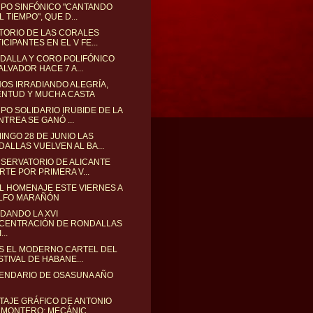
PO SINFÓNICO "CANTANDO
L TIEMPO", QUE D...
TORIO DE LAS CORALES
ICIPANTES EN EL V FE...
DALLA Y CORO POLIFÓNICO
ALVADOR HACE 7 A...
ÑOS IRRADIANDO ALEGRÍA,
ENTUD Y MUCHA CASTA
PO SOLIDARIO IRUBIDE DE LA
TREA SE GANÓ ...
INGO 28 DE JUNIO LAS
ALLAS VUELVEN AL BA...
SERVATORIO DE ALICANTE
RTE POR PRIMERA V...
L HOMENAJE ESTE VIERNES A
LFO MARAÑÓN
DANDO LA XVI
CENTRACIÓN DE RONDALLAS
...
S EL MODERNO CARTEL DEL
STIVAL DE HABANE...
LENDARIO DE OSASUNA AÑO
AJE GRÁFICO DE ANTONIO
 MONTERO: MECÁNIC...