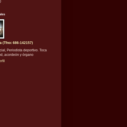
)
ales
a (Tfno: 686-142157)
al, Periodista deportivo. Toca
úd, acordeón y órgano
rfil