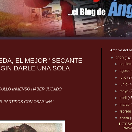
Archivo del b
▼
2020
(141
EDA, EL MEJOR "SECANTE
►
septie
SIN DARLE UNA SOLA
►
agosto
►
julio
(3)
►
junio
(4
GULLO INMENSO HABER JUGADO
►
mayo
(
►
abril
(4
S PARTIDOS CON OSASUNA"
►
marzo
►
febrer
▼
enero
(
HOY SÁ
NAVA