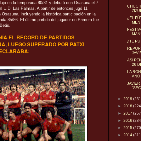
rodujo en la temporada 80/81 y debutó con Osasuna el 7
CHUCH
al U.D. Las Palmas. A partir de entonces jugó 11
ZIZU
Osasuna, incluyendo la histórica participación en la
¿EL FÚ
da 85/86. El último partido del jugador en Primera fue
MEN
Betis.
FESTIV
MANU
NÍA EL RECORD DE PARTIDOS
¿TE P
A, LUEGO SUPERADO POR PATXI
REPOR
DECLARABA:
JAVI
ASÍ PE
26 D
LA RON
AÑO 
JAVIER
"SEC
►
2019
(231
►
2018
(224
►
2017
(257
►
2016
(284
►
2015
(270
►
2014
(311