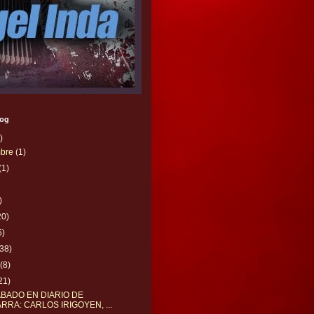
log
)
mbre
(1)
(1)
)
20)
5)
(38)
o
(8)
21)
BADO EN DIARIO DE
RRA: CARLOS IRIGOYEN, ...