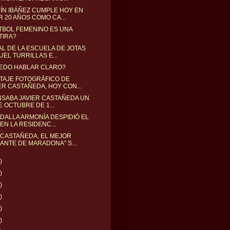
ÍN IBÁÑEZ CUMPLE HOY EN
R 20 AÑOS COMO CA...
TBOL FEMENINO ES UNA
TIRA?
AL DE LA ESCUELA DE JOTAS
EL TURRILLAS E...
UEDO HABLAR CLARO?
TAJE FOTOGRÁFICO DE
ER CASTAÑEDA, HOY CON...
NSABA JAVIER CASTAÑEDA UN
E OCTUBRE DE 1...
DALLA ARMONÍA DESPIDIÓ EL
EN LA RESIDENC...
 CASTAÑEDA, EL MEJOR
ANTE DE MARADONA" S...
)
)
)
)
)
)